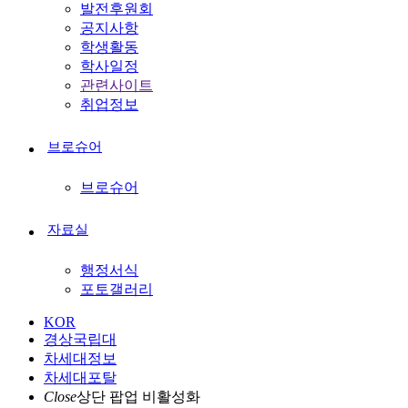
발전후원회
공지사항
학생활동
학사일정
관련사이트
취업정보
브로슈어
브로슈어
자료실
행정서식
포토갤러리
KOR
경상국립대
차세대정보
차세대포탈
Close
상단 팝업 비활성화