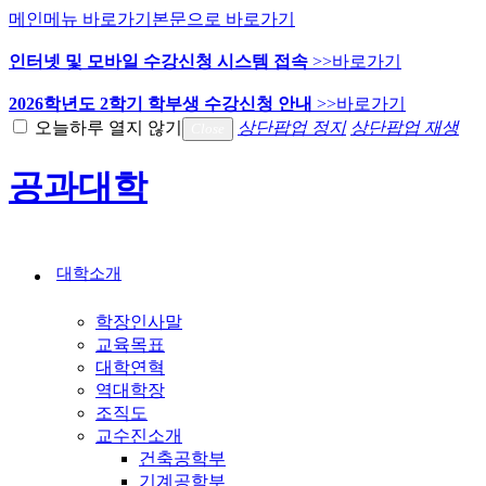
메인메뉴 바로가기
본문으로 바로가기
인터넷 및 모바일 수강신청 시스템 접속
>>바로가기
2026학년도 2학기 학부생 수강신청 안내
>>바로가기
오늘하루 열지 않기
상단팝업 정지
상단팝업 재생
Close
공과대학
대학소개
학장인사말
교육목표
대학연혁
역대학장
조직도
교수진소개
건축공학부
기계공학부