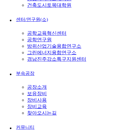
건축도시토목대학원
센터/연구원(소)
공학교육혁신센터
공학연구원
방위산업기술융합연구소
그린에너지융합연구소
경남진주강소특구지원센터
부속공장
공장소개
보유장비
장비사용
장비교육
찾아오시는길
커뮤니티